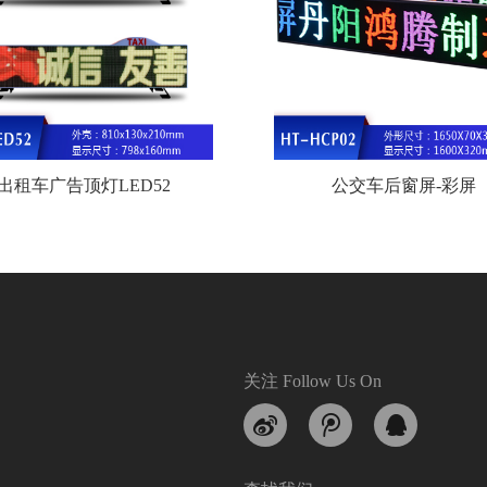
出租车广告顶灯LED52
公交车后窗屏-彩屏
关注 Follow Us On