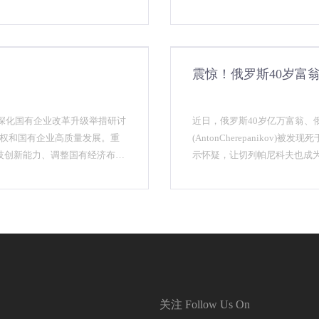
付，切实保护人民群众合法权
震惊！俄罗斯40岁富
导深化国有企业改革升级举措研讨
近日，俄罗斯40岁亿万富翁、俄罗
产权和国有企业高质量发展。重
(AntonCherepaniko
技创新能力、调整国有经济布局
示怀疑，让切列帕尼科夫也成为
关注 Follow Us On