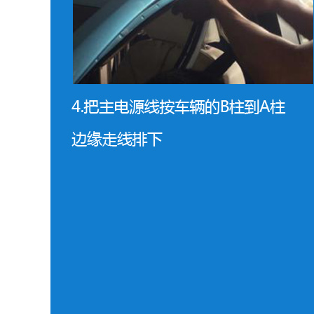
犹
扫
我
1
1