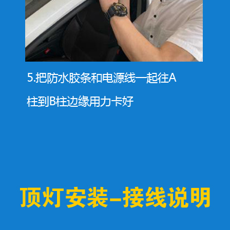
豫只会错过创造美好的机会
描右侧二维码联系鸿腾科技
们的故事就开始啦
77-6865-8888
37-7550-8287
点我立即咨询