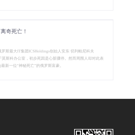
益。
翁离奇死亡！
斯最大IT集团ICSHoldings创始人安东·切列帕尼科夫
v)被发现死于莫斯科办公室，初步死因是心脏骤停。然而周围人却对此表
最新一位“神秘死亡”的俄罗斯富豪。