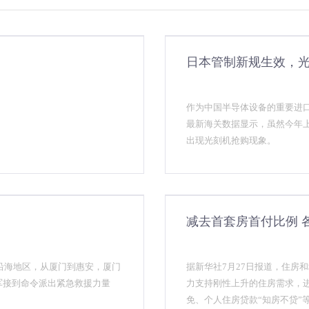
日本管制新规生效，
作为中国半导体设备的重要进口
最新海关数据显示，虽然今年
出现光刻机抢购现象。
减去首套房首付比例 
沿海地区，从厦门到惠安，厦门
据新华社7月27日报道，住房
3军接到命令派出紧急救援力量
力支持刚性上升的住房需求，
免、个人住房贷款“知房不贷”