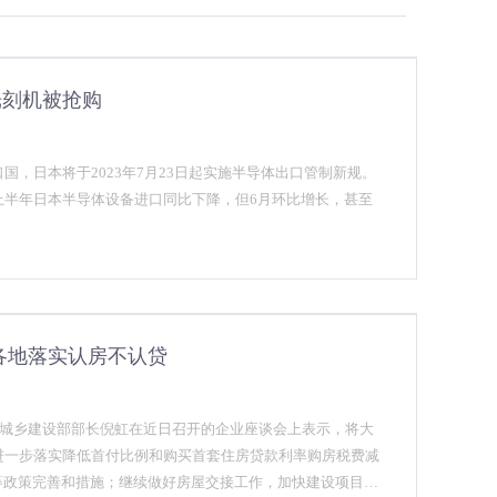
光刻机被抢购
国，日本将于2023年7月23日起实施半导体出口管制新规。
上半年日本半导体设备进口同比下降，但6月环比增长，甚至
各地落实认房不认贷
和城乡建设部部长倪虹在近日召开的企业座谈会上表示，将大
进一步落实降低首付比例和购买首套住房贷款利率购房税费减
等政策完善和措施；继续做好房屋交接工作，加快建设项目交