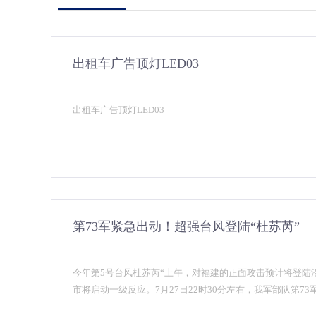
出租车广告顶灯LED03
出租车广告顶灯LED03
第73军紧急出动！超强台风登陆“杜苏芮”
今年第5号台风杜苏芮“上午，对福建的正面攻击预计将登陆
市将启动一级反应。7月27日22时30分左右，我军部队第7