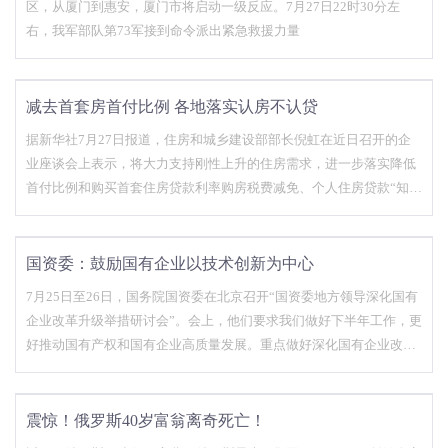
区，从厦门到惠安，厦门市将启动一级反应。7月27日22时30分左
右，我军部队第73军接到命令派出紧急救援力量
减去首套房首付比例 各地落实认房不认贷
据新华社7月27日报道，住房和城乡建设部部长倪虹在近日召开的企
业座谈会上表示，将大力支持刚性上升的住房需求，进一步落实降低
首付比例和购买首套住房贷款利率购房税费减免、个人住房贷款“知房
不贷”等政策完善和措施；继续做好房屋交接工作，加快建设项目交
付，切实保护人民群众合法权益。
国资委：鼓励国有企业以技术创新为中心
7月25日至26日，国务院国资委在北京召开“国资委地方领导深化国有
企业改革升级举措研讨会”。会上，他们要求我们做好下半年工作，更
好推动国有产权和国有企业高质量发展。重点做好深化国有企业改革
升级、提质增效稳定增长、提高科技创新能力、调整国有经济布局结
构等七个方面工作。
震惊！俄罗斯40岁富翁离奇死亡！