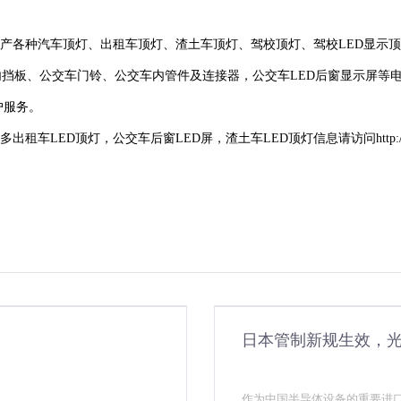
业生产各种汽车顶灯、出租车顶灯、渣土车顶灯、驾校顶灯、驾校LED显示
内挡板、公交车门铃、公交车内管件及连接器，公交车LED后窗显示屏等
户服务。
ED顶灯，公交车后窗LED屏，渣土车LED顶灯信息请访问http://www.h
日本管制新规生效，
作为中国半导体设备的重要进口