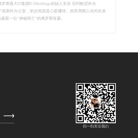
斯最大IT集团ICSHoldings创始人安东·切列帕尼科夫
v)被发现死于莫斯科办公室，初步死因是心脏骤停。然而周围人却对此表
最新一位“神秘死亡”的俄罗斯富豪。
扫一扫关注我们