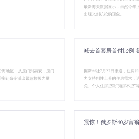
最新海关数据显示，虽然今年
出现光刻机抢购现象。
减去首套房首付比例 
沿海地区，从厦门到惠安，厦门
据新华社7月27日报道，住房
3军接到命令派出紧急救援力量
力支持刚性上升的住房需求，
免、个人住房贷款“知房不贷”
付，切实保护人民群众合法权
震惊！俄罗斯40岁富