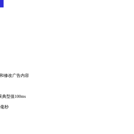
豫只会错过创造美好的机会
描右侧二维码联系鸿腾科技
除和修改广告内容
们的故事就开始啦
77-6865-8888
典型值100ms
37-7550-8287
0毫秒
点我立即咨询