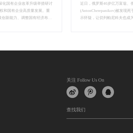
导深化国有企业改革升级举措研讨
近日，俄罗斯40岁亿万富翁、俄罗
产权和国有企业高质量发展。重
(AntonCherepaniko
技创新能力、调整国有经济布局
示怀疑，让切列帕尼科夫也成为
关注 Follow Us On
查找我们