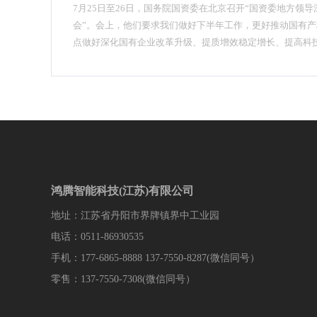
7月25日至26日，国务院国资委在北京召开“国资委地方领
会”。会上，他们要求我们做好下半年工作，更好推动国有
点做好深化国有企业改革升级、提质增效稳定增长、提高科
结构等七个方面工作。
鸿腾智能科技(江苏)有限公司
地址：江苏省丹阳市界牌镇界中工业园
电话：0511-86930535
手机：177-6865-8888 137-7550-8287(微信同号）
零售：137-7550-7308(微信同号）