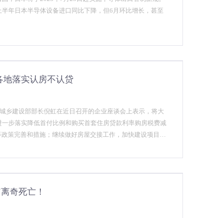
上半年日本半导体设备进口同比下降，但6月环比增长，甚至
各地落实认房不认贷
和城乡建设部部长倪虹在近日召开的企业座谈会上表示，将大
进一步落实降低首付比例和购买首套住房贷款利率购房税费减
等政策完善和措施；继续做好房屋交接工作，加快建设项目交
益。
翁离奇死亡！