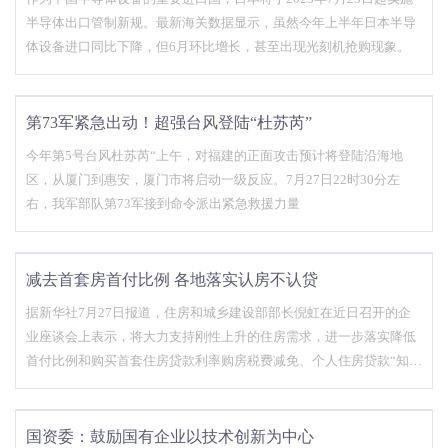
半导体出口管制新规。最新海关数据显示，虽然今年上半年日本半导
体设备进口同比下降，但6月环比增长，甚至出现光刻机抢购现象。
第73军紧急出动！超强台风登陆“杜苏芮”
今年第5号台风杜苏芮“上午，对福建的正面攻击预计将登陆沿海地
区，从厦门到惠安，厦门市将启动一级反应。7月27日22时30分左
右，我军部队第73军接到命令派出紧急救援力量
减去首套房首付比例 各地落实认房不认贷
据新华社7月27日报道，住房和城乡建设部部长倪虹在近日召开的企
业座谈会上表示，将大力支持刚性上升的住房需求，进一步落实降低
首付比例和购买首套住房贷款利率购房税费减免、个人住房贷款“知房
不贷”等政策完善和措施；继续做好房屋交接工作，加快建设项目交
付，切实保护人民群众合法权益。
国资委：鼓励国有企业以技术创新为中心