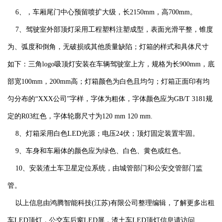
6、，车厢尾门中心预留喷扩大级，长2150mm，高700mm。
7、驾驶室外部顶灯采用工程塑料注塑成型，表面光滑平整，锥度
为、弧度和倒角，无破损或其他质量缺陷；灯箱的样式和具体尺寸
如下：三角logo吸顶灯安装在车辆驾驶室上方，规格为长900mm，底
部宽100mm，200mm高；灯箱颜色为白色且均匀；灯箱正面印有均
匀分布的“XXX公司”字样，字体为粗体，字体颜色应为GB/T 3181规
定的R03红色，字体轮廓尺寸为120 mm 120 mm.
8、灯箱采用白色LED光源；电压24伏；顶灯固定装置牢固。
9、车身和车厢体的颜色应为绿色、白色、黄色或红色。
10、安装渣土车卫星定位系统，由城管部门和公安交管部门监
管。
以上信息由鸿腾智能科技(江苏)有限公司整理编辑，了解更多出租
车LED顶灯，公交车后窗LED屏，渣土车LED顶灯信息请访问