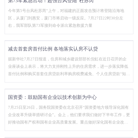
第73军紧急出动！超强台风登陆“杜苏芮”
今年第5号台风杜苏芮“上午，对福建的正面攻击预计将登陆沿海地
区，从厦门到惠安，厦门市将启动一级反应。7月27日22时30分左
右，我军部队第73军接到命令派出紧急救援力量
减去首套房首付比例 各地落实认房不认贷
据新华社7月27日报道，住房和城乡建设部部长倪虹在近日召开的企
业座谈会上表示，将大力支持刚性上升的住房需求，进一步落实降低
首付比例和购买首套住房贷款利率购房税费减免、个人住房贷款“知房
不贷”等政策完善和措施；继续做好房屋交接工作，加快建设项目交
付，切实保护人民群众合法权益。
国资委：鼓励国有企业以技术创新为中心
7月25日至26日，国务院国资委在北京召开“国资委地方领导深化国有
企业改革升级举措研讨会”。会上，他们要求我们做好下半年工作，更
好推动国有产权和国有企业高质量发展。重点做好深化国有企业改革
升级、提质增效稳定增长、提高科技创新能力、调整国有经济布局结
构等七个方面工作。